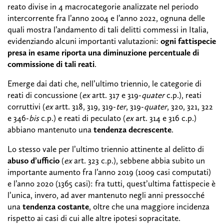
reato divise in 4 macrocategorie analizzate nel periodo
intercorrente fra l’anno 2004 e l’anno 2022, ognuna delle
quali mostra l’andamento di tali delitti commessi in Italia,
evidenziando alcuni importanti valutazioni:
ogni fattispecie
presa in esame riporta una diminuzione percentuale di
commissione di tali reati
.
Emerge dai dati che, nell’ultimo triennio, le categorie di
reati di concussione (
ex
artt. 317 e 319-
quater
c.p.), reati
corruttivi (
ex
artt. 318, 319, 319-
ter
, 319-
quater
, 320, 321, 322
e 346-
bis
c.p.) e reati di peculato (
ex
art. 314 e 316 c.p.)
abbiano mantenuto una
tendenza decrescente
.
Lo stesso vale per l’ultimo triennio attinente al delitto di
abuso d’ufficio
(
ex
art. 323 c.p.), sebbene abbia subito un
importante aumento fra l’anno 2019 (1009 casi computati)
e l’anno 2020 (1365 casi): fra tutti, quest’ultima fattispecie è
l’unica, invero, ad aver mantenuto negli anni pressocché
una
tendenza costante
, oltre che una maggiore incidenza
rispetto ai casi di cui alle altre ipotesi sopracitate.